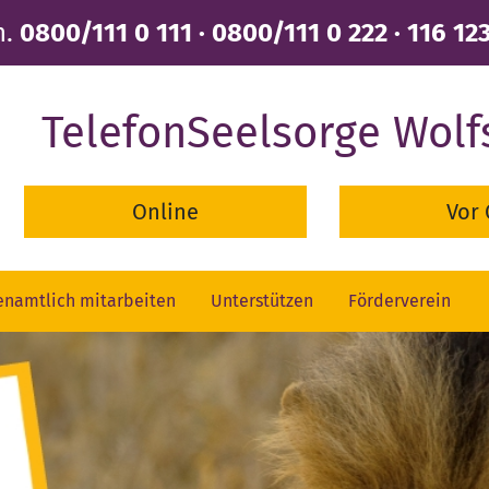
n.
0800/111 0 111 · 0800/111 0 222 · 116 12
TelefonSeelsorge Wolf
Online
Vor 
enamtlich mitarbeiten
Unterstützen
Förderverein