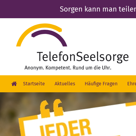
Skip
Sorgen kann man teile
to
main
content
Startseite
Aktuelles
Häufige Fragen
Ehr