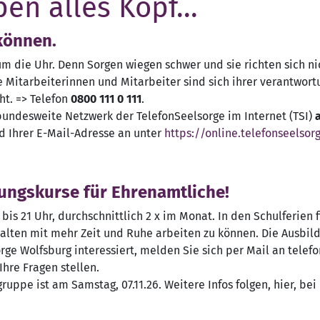
n alles Kopf...
 können.
m die Uhr. Denn Sorgen wiegen schwer und sie richten sich nic
ie Mitarbeiterinnen und Mitarbeiter sind sich ihrer verantwo
ht. => Telefon
0800 111 0 111
.
bundesweite Netzwerk der TelefonSeelsorge im Internet (TSI)
d Ihrer E-Mail-Adresse an unter
https://online.telefonseelsor
ungskurse für Ehrenamtliche!
is 21 Uhr, durchschnittlich 2 x im Monat. In den Schulferien 
ten mit mehr Zeit und Ruhe arbeiten zu können. Die Ausbild
ge Wolfsburg interessiert, melden Sie sich per Mail an telef
Ihre Fragen stellen.
ppe ist am Samstag, 07.11.26. Weitere Infos folgen, hier, bei I